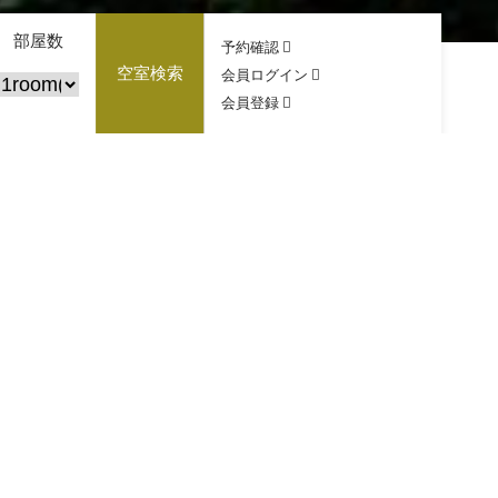
部屋数
予約確認
会員ログイン
会員登録
Category Archive
/ カテゴリ
ー
ALL（437）
女将ブログ（150）
☆お知らせ（189）
、ホ